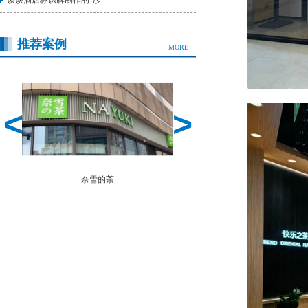
谈谈酒店标识牌制作的“形”
推荐案例
MORE+
<
>
鲜丰水果
鱼酷